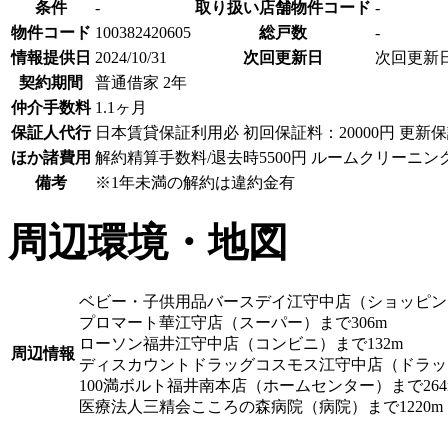
条件
-
取り扱い店舗物件コード
-
物件コード
100382420605
総戸数
-
情報提供日
2024/10/31
次回更新日
次回更新
契約期間
普通借家 2年
仲介手数料
1.1ヶ月
保証人代行
日本賃貸保証利用必 初回保証料：20000円 更新保証
ほか諸費用
解約精算手数料/退去時5500円 ルームクリーニング
備考
※1年未満の解約は違約金有
周辺環境・地図
ベビー・子供用品バースデイ江守中店（ショッピング
プロマート華江守店（スーパー）まで306m
ローソン福井江守中店（コンビニ）まで132m
周辺情報
ディスカウントドラッグコスモス江守中店（ドラッグ
100満ボルト福井南本店（ホームセンター）まで264
医療法人三精会こころの森病院（病院）まで1220m