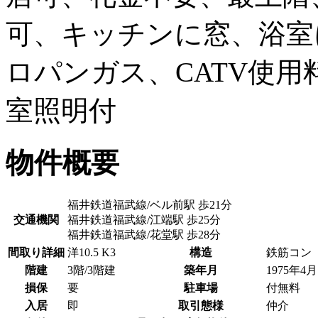
可、キッチンに窓、浴室
ロパンガス、CATV使用
室照明付
物件概要
福井鉄道福武線/ベル前駅 歩21分
交通機関
福井鉄道福武線/江端駅 歩25分
福井鉄道福武線/花堂駅 歩28分
間取り詳細
洋10.5 K3
構造
鉄筋コン
階建
3階/3階建
築年月
1975年4月
損保
要
駐車場
付無料
入居
即
取引態様
仲介