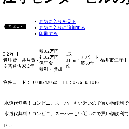
お気に入りを見る
お気に入りに追加する
印刷する
敷
3.2万円
3.2万円
1K
礼
3.2万円
アパート
2
管理費・共益費 -
福井市江守中
31.5m
保証金 -
築50年
南
※普通借家 2年
敷引・償却 -
物件コード：100382420605
TEL：0776-36-1016
水道代無料！コンビニ、スーパーもい近いので買い物便利で
水道代無料！コンビニ、スーパーもい近いので買い物便利で
1
/15