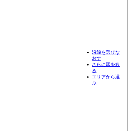
沿線を選びな
おす
さらに駅を絞
る
エリアから選
ぶ