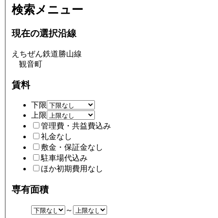
検索メニュー
現在の選択沿線
えちぜん鉄道勝山線
観音町
賃料
下限
上限
管理費・共益費込み
礼金なし
敷金・保証金なし
駐車場代込み
ほか初期費用なし
専有面積
～