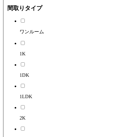
間取りタイプ
ワンルーム
1K
1DK
1LDK
2K