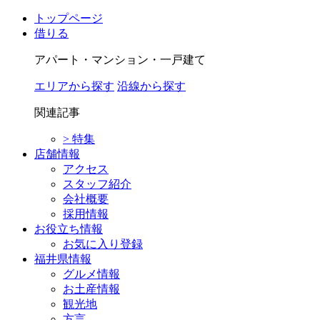
トップページ
借りる
アパート・マンション・一戸建て
エリアから探す
沿線から探す
関連記事
> 特集
店舗情報
アクセス
スタッフ紹介
会社概要
採用情報
お役立ち情報
お気に入り登録
福井県情報
グルメ情報
お土産情報
観光地
方言