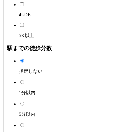
4LDK
5K以上
駅までの徒歩分数
指定しない
1分以内
5分以内